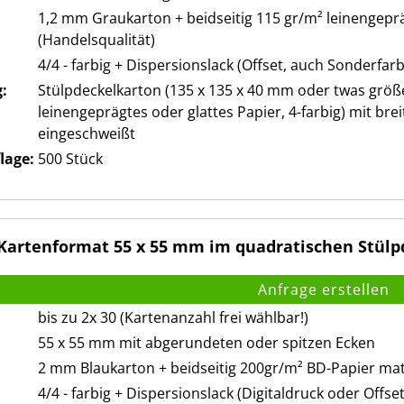
1,2 mm Graukarton + beidseitig 115 gr/m² leinengeprä
(Handelsqualität)
4/4 - farbig + Dispersionslack (Offset, auch Sonderfar
:
Stülpdeckelkarton (135 x 135 x 40 mm oder twas größ
leinengeprägtes oder glattes Papier, 4-farbig) mit brei
eingeschweißt
lage:
500 Stück
artenformat 55 x 55 mm im quadratischen Stülpd
bis zu 2x 30 (Kartenanzahl frei wählbar!)
55 x 55 mm mit abgerundeten oder spitzen Ecken
2 mm Blaukarton + beidseitig 200gr/m² BD-Papier ma
4/4 - farbig + Dispersionslack (Digitaldruck oder Offse