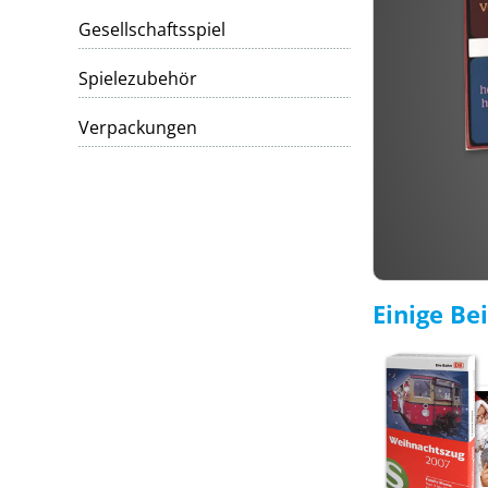
Gesellschaftsspiel
Bridge
Spielezubehör
Verpackungen
Rommé
Canasta
Tarot
Einige Be
Planning Poker
Kleinauflage konfigurieren