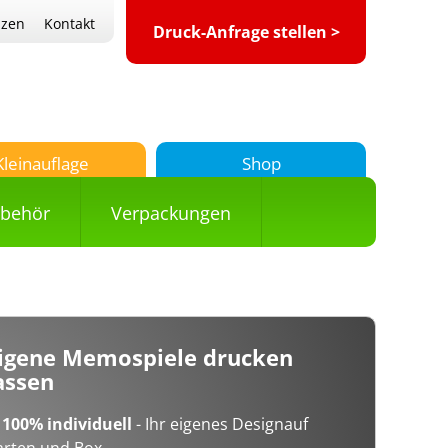
nzen
Kontakt
Druck-Anfrage stellen >
Kleinauflage
Shop
ubehör
Verpackungen
igene Memospiele drucken
assen
✓
100% individuell
- Ihr eigenes Designauf
arten und Box