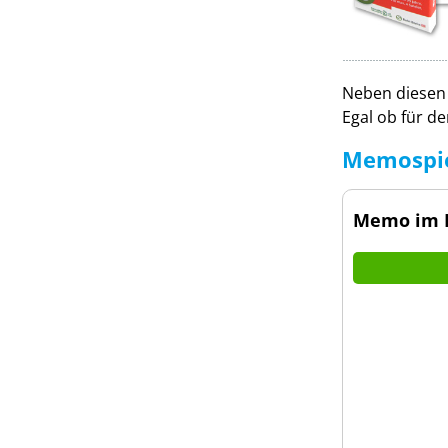
Druckanfrage stellen
Neben diesen 
Egal ob für d
Memospie
Memo im K