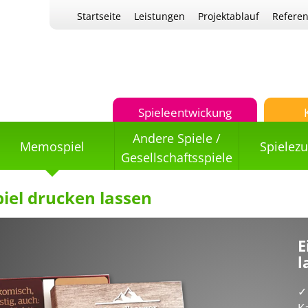
Startseite
Leistungen
Projektablauf
Refere
Spieleentwickung
Andere Spiele /
Memospiel
Spielez
Gesellschaftsspiele
el drucken lassen
E
l
K