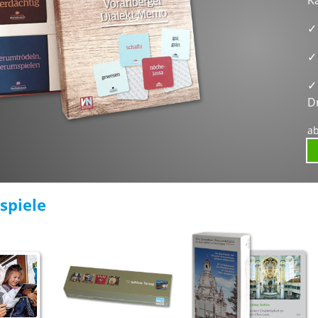
✓
✓
D
ab
ispiele